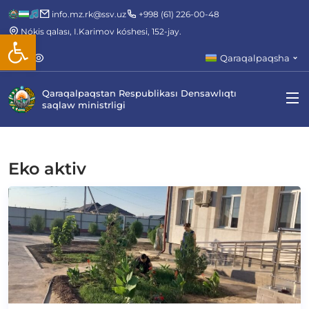
info.mz.rk@ssv.uz
+998 (61) 226-00-48
Nókis qalası, I.Karimov kóshesi, 152-jay.
Open toolbar
Qaraqalpaqsha
Qaraqalpaqstan Respublikası Densawlıqtı
saqlaw ministrligi
Eko aktiv