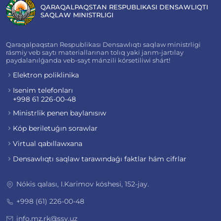
QARAQALPAQSTAN RESPUBLIKASI DENSAWLIQTI
SAQLAW MINISTRLIGI
Qaraqalpaqstan Respublikası Densawlıqtı saqlaw ministrligi
rásmiy veb saytı materiallarınan tolıq yaki jarım-jartılay
paydalanılǵanda veb-sayt mánzili kórsetiliwi shárt!
Elektron poliklinika
Isenim telefonları
+998 61 226-00-48
Ministrlik penen baylanısıw
Kóp beriletuǵın sorawlar
Virtual qabıllawxana
Densawlıqtı saqlaw tarawındaǵı faktlar hám cifrlar
Nókis qalası, I.Karimov kóshesi, 152-jay.
+998 (61) 226-00-48
info.mz.rk@ssv.uz