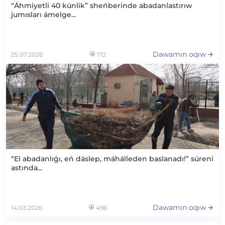
“Áhmiyetli 40 kúnlik” sheńberinde abadanlastırıw
jumısları ámelge...
Dawamın oqıw
25.07.2026
172
“El abadanlıǵı, eń dáslep, máhálleden baslanadı!” súreni
astında...
Dawamın oqıw
14.03.2026
496