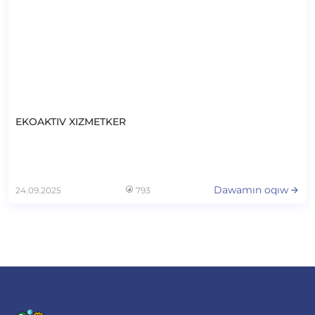
EKOAKTIV XIZMETKER
Dawamın oqıw
24.09.2025
793