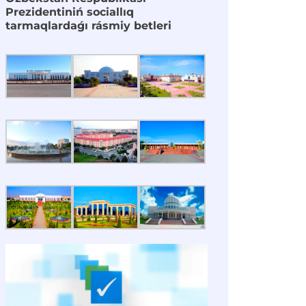
Prezidentiniń sociallıq
tarmaqlardaǵı rásmiy betleri