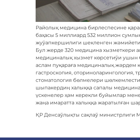
Райолық медицина бирлеспесине қара
баҳасы 5 миллиард 532 миллион сумлық
жуўапкершилиги шекленген жәмийети 
Бул жерде 320 медицина хызметкери а
медициналық хызмет көрсетиўи ушын б
аслам пуқараға медициналық жәрдем к
гастроскопи‌я, оториноларингология, т
стоматология бөлмелери шөлкемлестир
шыпакердиӊ халыққа сапалы медицина
үскенелер ҳәм керекли буйымлар мен
жаӊа имаратта халыққа жаратылған ша
ҚР Денсаўлықты сақлаў министрлиги 