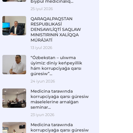
biypul medicinalıq...
25 iyul 2026
QARAQALPAQSTAN
RESPUBLIKASÍ
DENSAWLÍQTÍ SAQLAW
MINISTIRINIŃ XALÍQQA
MÚRÁJATÍ
13 iyul 2026
“Ózbekstan – ulıwma
úyimiz: diniy keńpeyillik
hám korrupciyaǵa qarsı
gúresiw”...
24 iyun 2026
Medicina tarawında
korrupciyaǵa qarsı gúresiw
máselelerine arnalǵan
seminar...
23 iyun 2026
Medicina tarawında
korrupciyaǵa qarsı gúresiw