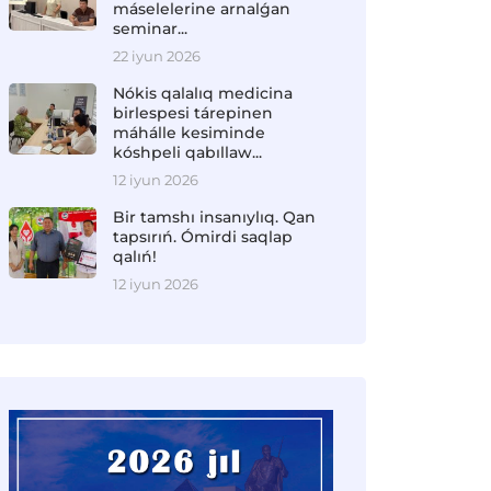
máselelerine arnalǵan
seminar...
22 iyun 2026
Nókis qalalıq medicina
birlespesi tárepinen
máhálle kesiminde
kóshpeli qabıllaw...
12 iyun 2026
Bir tamshı insanıylıq. Qan
tapsırıń. Ómirdi saqlap
qalıń!
12 iyun 2026