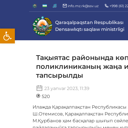
info.mz.rk@ssv.uz
+998 (61) 
Qaraqalpaqstan Respublikası
Open toolbar
Densawlıqtı saqlaw ministrligi
Тақыятас районында кө
поликлиниканыӊ жаӊа и
тапсырылды
23 yanvar 2023, 11:39
520
Илажда Қарақалпақстан Республикасы
Ш.Отемисов, Қарақалпақстан Республ
М.Қурбанов ҳәм басқалар шығып сөйл
пайдаланыўға тапсырылыўы менен қут