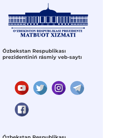
Ózbekstan Respublikası
prezidentiniń rásmiy veb-saytı
Ózbekstan Respublikası