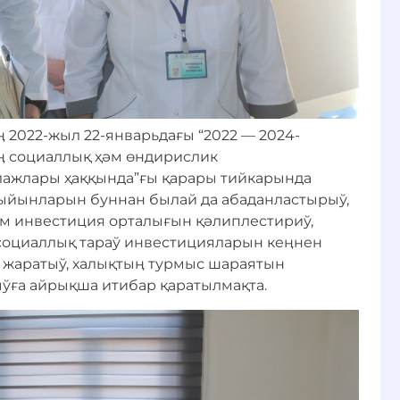
 2022-жыл 22-январьдағы “2022 — 2024-
 социаллық ҳәм өндирислик
ажлары ҳаққында”ғы қарары тийкарында
ыйынларын буннан былай да абаданластырыў,
м инвестиция орталығын қәлиплестириў,
 социаллық тараў инвестицияларын кеӊнен
 жаратыў, халықтыӊ турмыс шараятын
ўға айрықша итибар қаратылмақта.