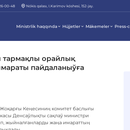
226-00-48
Nókis qalası, I.Karimov kóshesi, 152-jay.
Ministrlik haqqında
Hújjetler
Mákemeler
Press-c
п тармақлы орайлық
мараты пайдаланыўға
 Жоқарғы Кеӊесиниӊ комитет баслығы
икасы Денсаўлықты сақлаў министри
еп, жыйналғанларды жаӊа имараттыӊ
лықлады.