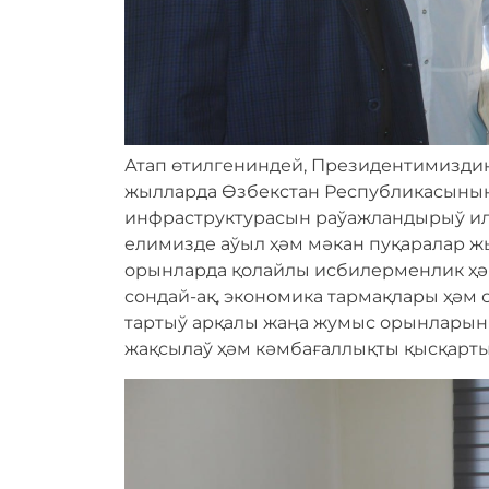
Атап өтилгениндей, Президентимиздиӊ
жылларда Өзбекстан Республикасыныӊ
инфраструктурасын раўажландырыў ил
елимизде аўыл ҳәм мәкан пуқаралар ж
орынларда қолайлы исбилерменлик ҳә
сондай-ақ, экономика тармақлары ҳәм
тартыў арқалы жаӊа жумыс орынларын
жақсылаў ҳәм кәмбағаллықты қысқарты