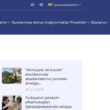
Qaraqalpaqsha
entr
Хызметлер
Ashıq maǵlıwmatlar
Proektler
Baylanıs
“Áhmiyetli 40 kúnlik”
sheńberinde
abadanlastırıw jumısları
ámelge...
25 iyul 2026
Turkiyanıń jetekshi
oftalmologları
Qaraqalpaqstanda xalıqqa