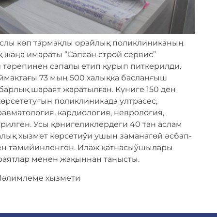
слы көп тармақлы орайлық поликлиниканыӊ
 жаӊа имараты “Сапсан строй сервис”
тәрепинен сапалы етип қурып питкерилди.
ймақтағы 73 мыӊ 500 халыққа басланғыш
арлық шараят жаратылған. Күниге 150 ден
өрсететуғын поликлиникада ултрасес,
равматология, кардиология, неврология,
илген. Усы қәнигеликлердеги 40 тан аслам
лық хызмет көрсетиўи ушын заманагөй әсбап-
ен тәмийинленген. Илаж қатнасыўшылары
раятлар менен жақыннан танысты.
Мәлимлеме хызмети