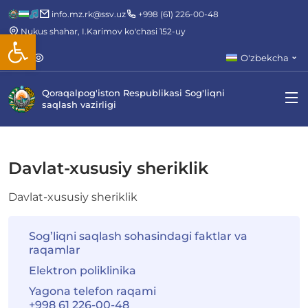
info.mz.rk@ssv.uz
+998 (61) 226-00-48
Nukus shahar, I.Karimov ko'chasi 152-uy
Open toolbar
O'zbekcha
Qoraqalpog'iston Respublikasi Sog'liqni
saqlash vazirligi
Davlat-xususiy sheriklik
Davlat-xususiy sheriklik
Sog’liqni saqlash sohasindagi faktlar va
raqamlar
Elektron poliklinika
Yagona telefon raqami
+998 61 226-00-48