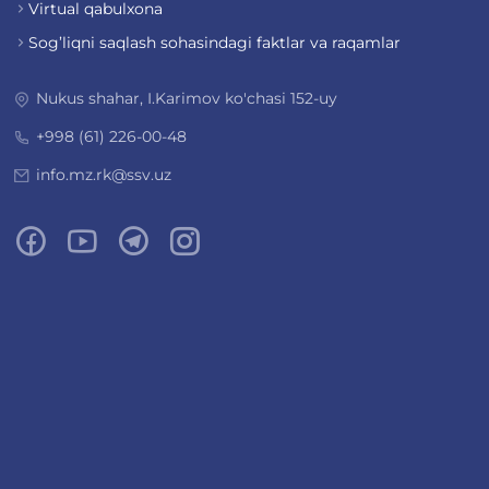
Virtual qabulxona
Sog’liqni saqlash sohasindagi faktlar va raqamlar
Nukus shahar, I.Karimov ko'chasi 152-uy
+998 (61) 226-00-48
info.mz.rk@ssv.uz