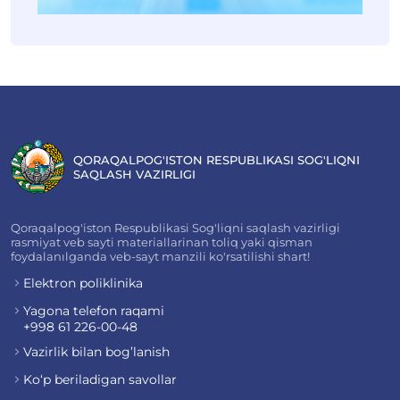
QORAQALPOG'ISTON RESPUBLIKASI SOG'LIQNI
SAQLASH VAZIRLIGI
Qoraqalpog'iston Respublikasi Sog'liqni saqlash vazirligi
rasmiyat veb sayti materiallarinan toliq yaki qisman
foydalanılganda veb-sayt manzili ko'rsatilishi shart!
Elektron poliklinika
Yagona telefon raqami
+998 61 226-00-48
Vazirlik bilan bog’lanish
Ko‘p beriladigan savollar