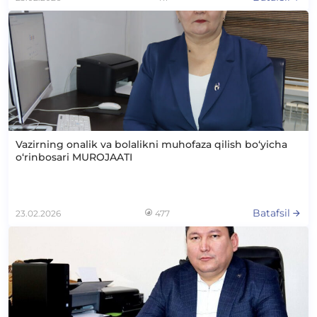
Vazirning onalik va bolalikni muhofaza qilish bo‘yicha
o‘rinbosari MUROJAATI
Batafsil
23.02.2026
477