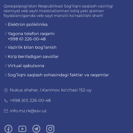
Qoraqalpog'iston Respublikasi Sog'liqni saqlash vazirligi
rasmiyat veb sayti materiallarinan toliq yaki qisman
foydalanılganda veb-sayt manzili ko'rsatilishi shart!
Elektron poliklinika
Yagona telefon raqami
+998 61 226-00-48
Vazirlik bilan bog’lanish
Ko‘p beriladigan savollar
Virtual qabulxona
Sog’liqni saqlash sohasindagi faktlar va raqamlar
Nukus shahar, I.Karimov ko'chasi 152-uy
+998 (61) 226-00-48
info.mz.rk@ssv.uz