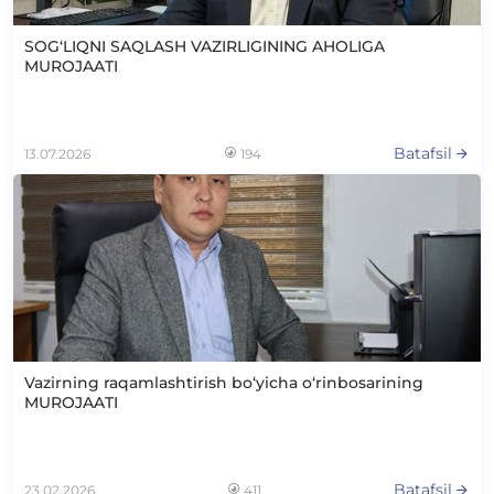
SOG‘LIQNI SAQLASH VAZIRLIGINING AHOLIGA
MUROJAATI
Batafsil
13.07.2026
194
Vazirning raqamlashtirish bo‘yicha o‘rinbosarining
MUROJAATI
Batafsil
23.02.2026
411