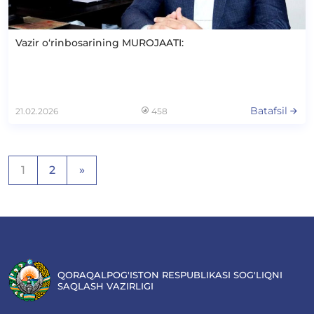
Vazir o‘rinbosarining MUROJAATI:
Batafsil
21.02.2026
458
Maqolalar
1
2
»
bo‘yicha
harakatlanish
QORAQALPOG'ISTON RESPUBLIKASI SOG'LIQNI
SAQLASH VAZIRLIGI