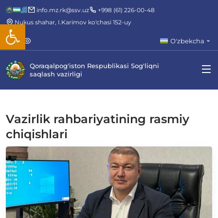
info.mz.rk@ssv.uz
+998 (61) 226-00-48
Nukus shahar, I.Karimov ko'chasi 152-uy
Open toolbar
O'zbekcha
Qoraqalpog'iston Respublikasi Sog'liqni
saqlash vazirligi
Vazirlik rahbariyatining rasmiy
chiqishlari