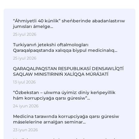
“Áhmiyetli 40 kúnlik” sheńberinde abadanlastırıw
jumısları ámelge...
25 iyul 2026
Turkiyanıń jetekshi oftalmologları
Qaraqalpaqstanda xalıqqa biypul medicinalıq...
25 iyul 2026
QARAQALPAQSTAN RESPUBLIKASÍ DENSAWLÍQTÍ
SAQLAW MINISTIRINIŃ XALÍQQA MÚRÁJATÍ
13 iyul 2026
“Ózbekstan – ulıwma úyimiz: diniy keńpeyillik
hám korrupciyaǵa qarsı gúresiw”...
24 iyun 2026
Medicina tarawında korrupciyaǵa qarsı gúresiw
máselelerine arnalǵan seminar...
23 iyun 2026