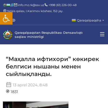
info.mz.rk@ssv.uz
+998 (61) 226-00-48
Nókis qalası, I.Karimov kóshesi, 152-jay.
Open toolbar
Qaraqalpaqsha
Qaraqalpaqstan Respublikası Densawlıqtı
saqlaw ministrligi
“Маҳалла ифтихори” көкирек
белгиси нышаны менен
сыйлықланды.
13 aprel 2024, 8:48
1831