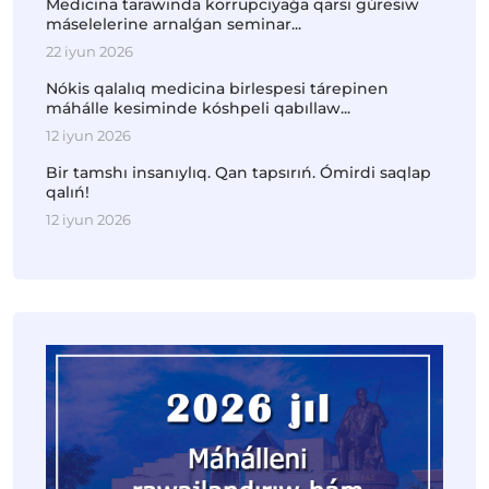
Medicina tarawında korrupciyaǵa qarsı gúresiw
máselelerine arnalǵan seminar...
22 iyun 2026
Nókis qalalıq medicina birlespesi tárepinen
máhálle kesiminde kóshpeli qabıllaw...
12 iyun 2026
Bir tamshı insanıylıq. Qan tapsırıń. Ómirdi saqlap
qalıń!
12 iyun 2026