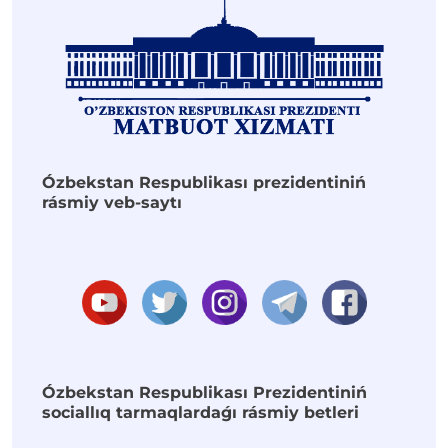
Ózbekstan Respublikası prezidentiniń
rásmiy veb-saytı
Ózbekstan Respublikası Prezidentiniń
sociallıq tarmaqlardaǵı rásmiy betleri