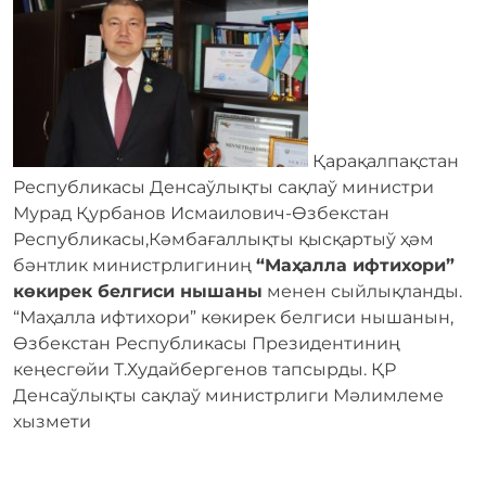
Қарақалпақстан
Республикасы Денсаўлықты сақлаў министри
Мурад Қурбанов Исмаилович-Өзбекстан
Республикасы,Кəмбағаллықты қысқартыў ҳəм
бəнтлик министрлигиниң
“Маҳалла ифтихори”
көкирек белгиси нышаны
менен сыйлықланды.
“Маҳалла ифтихори” көкирек белгиси нышанын,
Өзбекстан Республикасы Президентиниң
кеңесгөйи Т.Худайбергенов тапсырды. ҚР
Денсаўлықты сақлаў министрлиги Мәлимлеме
хызмети