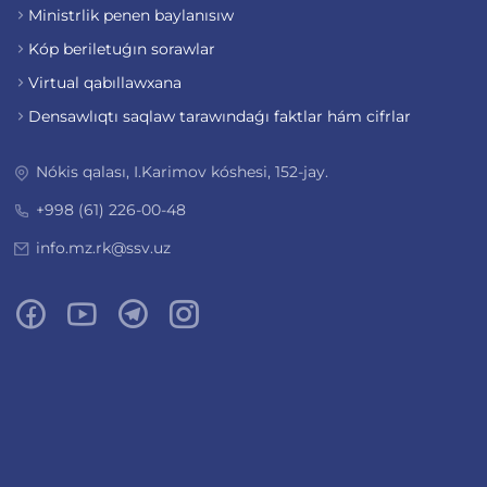
Ministrlik penen baylanısıw
Kóp beriletuǵın sorawlar
Virtual qabıllawxana
Densawlıqtı saqlaw tarawındaǵı faktlar hám cifrlar
Nókis qalası, I.Karimov kóshesi, 152-jay.
+998 (61) 226-00-48
info.mz.rk@ssv.uz