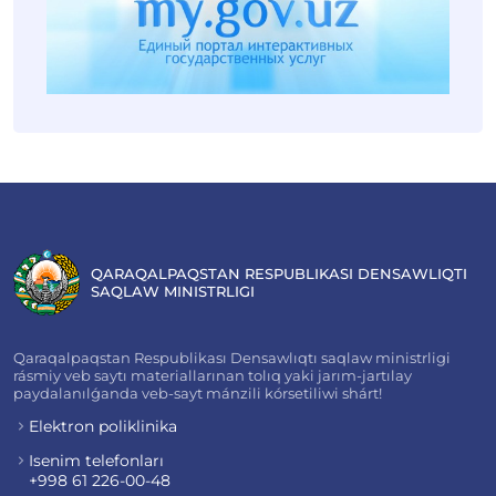
QARAQALPAQSTAN RESPUBLIKASI DENSAWLIQTI
SAQLAW MINISTRLIGI
Qaraqalpaqstan Respublikası Densawlıqtı saqlaw ministrligi
rásmiy veb saytı materiallarınan tolıq yaki jarım-jartılay
paydalanılǵanda veb-sayt mánzili kórsetiliwi shárt!
Elektron poliklinika
Isenim telefonları
+998 61 226-00-48