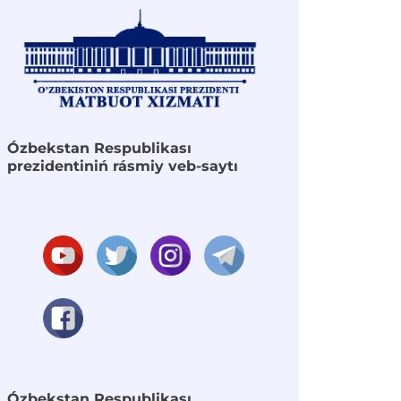
Ózbekstan Respublikası
prezidentiniń rásmiy veb-saytı
Ózbekstan Respublikası