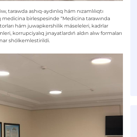
ıw, tarawda ashıq-aydınlıq hám nızamlılıqtı
q medicina birlespesinde “Medicina tarawında
ktorları hám juwapkershilik máseleleri, kadrlar
ri, korrupciyalıq jınayatlardıń aldın alıw formaları
ar shólkemlestirildi.