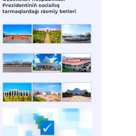
Prezidentiniń sociallıq
tarmaqlardaǵı rásmiy betleri