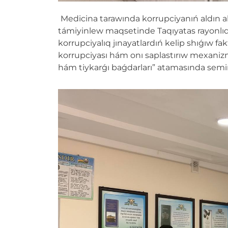
Medicina tarawında korrupciyanıń aldın al
támiyinlew maqsetinde Taqıyatas rayonlı
korrupciyalıq jınayatlardıń kelip shıǵıw fa
korrupciyası hám onı saplastırıw mexanizmle
hám tiykarǵı baǵdarları” atamasında semin