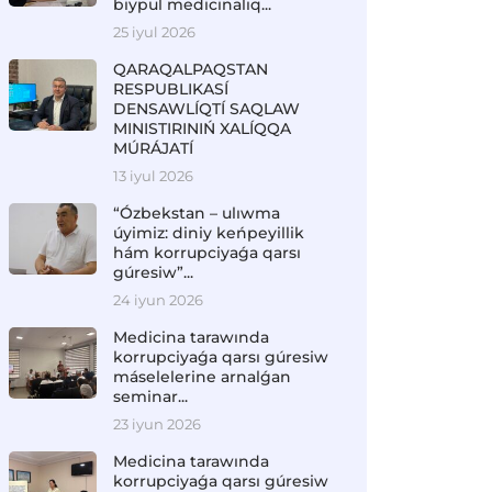
biypul medicinalıq...
25 iyul 2026
QARAQALPAQSTAN
RESPUBLIKASÍ
DENSAWLÍQTÍ SAQLAW
MINISTIRINIŃ XALÍQQA
MÚRÁJATÍ
13 iyul 2026
“Ózbekstan – ulıwma
úyimiz: diniy keńpeyillik
hám korrupciyaǵa qarsı
gúresiw”...
24 iyun 2026
Medicina tarawında
korrupciyaǵa qarsı gúresiw
máselelerine arnalǵan
seminar...
23 iyun 2026
Medicina tarawında
korrupciyaǵa qarsı gúresiw