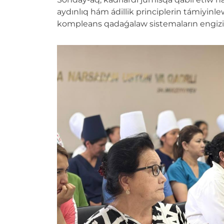
aydınlıq hám ádillik principlerin támiyinl
kompleans qadaǵalaw sistemaların engizi