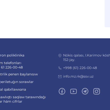
ron poliklinika
Nókis qalası, I.Karimov kósh
152-jay.
m telefonları
 61 226-00-48
+998 (61) 226-00-48
trlik penen baylanısıw
info.mz.rk@ssv.uz
beriletuǵın sorawlar
ual qabıllawxana
awlıqtı saqlaw tarawındaǵı
ar hám cifrlar