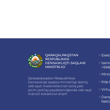
QARAQALPAQSTAN
Elekt
RESPUBLIKASI
Iseni
DENSAWLIQTI SAQLAW
MINISTRLIGI
+998
Minis
Qaraqalpaqstan Respublikası
Kóp 
Densawlıqtı saqlaw ministrligi rásmiy
veb saytı materiallarınan tolıq yaki
Virt
jarım-jartılay paydalanılǵanda veb-sayt
mánzili kórsetiliwi shárt!
Dens
faktl