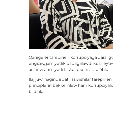
Qánigeler tárepinen korrupciyaǵa qarsı gú
engiziw, jámiyetlik qadaǵalawdı kúsheyt
arttırıw áhmiyetli faktor ekeni atap ótildi.
Ilaj juwmaǵında qatnasıwshılar tárepinen 
principlerin bekkemlew hám korrupciyalıq j
bildirildi.