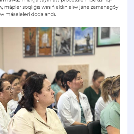
ew, mápler soqlıǵısıwınıń aldın alıw jáne zamanagóy
w máseleleri dodalandı.