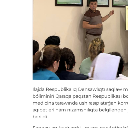
Ilajda Respublikalıq Densawlıqtı saqlaw mi
bóliminiń Qaraqalpaqstan Respublikası bo
medicina tarawında ushırasıp atırǵan korr
aqıbetleri hám nızamshılıqta belgilengen 
berildi.
Sonday-aq, kadrlardı jumısqa qabıl etiw h