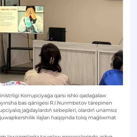
nistrligi Korrupciyaǵa qarsı ishki qadaǵalaw
yınsha bas qánigesi R.I.Nurımbetov tárepinen
upciyalıq jaǵdaylardıń sebepleri, olardıń unamsız
juwapkershilik ilajları haqqında tolıq maǵlıwmat
ám lawazımlarǵa tayınlaw processlerinde ashıq-