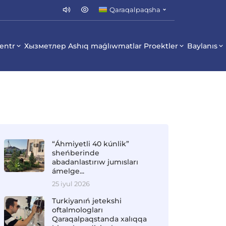
Qaraqalpaqsha
entr
Хызметлер
Ashıq maǵlıwmatlar
Proektler
Baylanıs
“Áhmiyetli 40 kúnlik”
sheńberinde
abadanlastırıw jumısları
ámelge...
25 iyul 2026
Turkiyanıń jetekshi
oftalmologları
Qaraqalpaqstanda xalıqqa