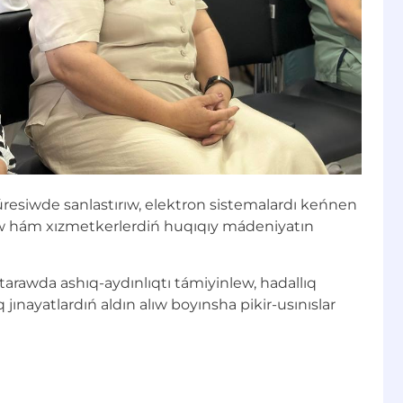
resiwde sanlastırıw, elektron sistemalardı keńnen
iw hám xızmetkerlerdiń huqıqıy mádeniyatın
tarawda ashıq-aydınlıqtı támiyinlew, hadallıq
ınayatlardıń aldın alıw boyınsha pikir-usınıslar