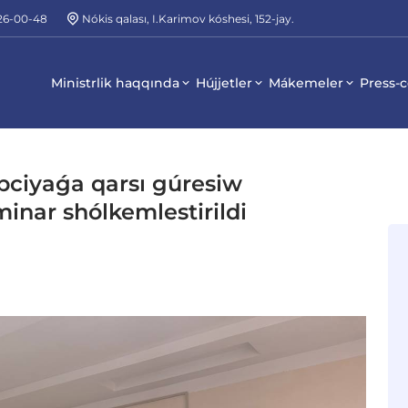
226-00-48
Nókis qalası, I.Karimov kóshesi, 152-jay.
Ministrlik haqqında
Hújjetler
Mákemeler
Press-c
pciyaǵa qarsı gúresiw
inar shólkemlestirildi