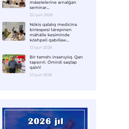
máselelerine arnalǵan
seminar...
22 iyun 2026
Nókis qalalıq medicina
birlespesi tárepinen
máhálle kesiminde
kóshpeli qabıllaw...
12 iyun 2026
Bir tamshı insanıylıq. Qan
tapsırıń. Ómirdi saqlap
qalıń!
12 iyun 2026