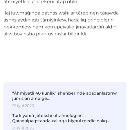
áhmiyetli faktor ekeni atap ótildi.
Ilaj juwmaǵında qatnasıwshılar tárepinen tarawda
ashıq-aydınlıqtı támiyinlew, hadallıq principlerin
bekkemlew hám korrupciyalıq jınayatlardıń aldın
alıw boyınsha pikir-usınıslar bildirildi.
“Áhmiyetli 40 kúnlik” sheńberinde abadanlastırıw
jumısları ámelge...
25 iyul 2026
Turkiyanıń jetekshi oftalmologları
Qaraqalpaqstanda xalıqqa biypul medicinalıq...
25 iyul 2026