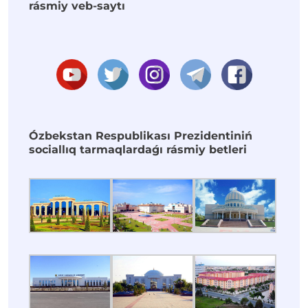
rásmiy veb-saytı
Ózbekstan Respublikası Prezidentiniń
sociallıq tarmaqlardaǵı rásmiy betleri