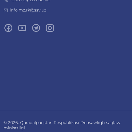
info.mz.rk@ssv.uz
© 2026. Qaraqalpaqstan Respublikası Densawlıqtı saqlaw
ministrligi