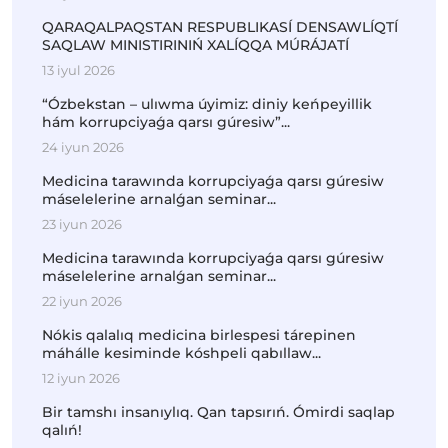
QARAQALPAQSTAN RESPUBLIKASÍ DENSAWLÍQTÍ
SAQLAW MINISTIRINIŃ XALÍQQA MÚRÁJATÍ
13 iyul 2026
“Ózbekstan – ulıwma úyimiz: diniy keńpeyillik
hám korrupciyaǵa qarsı gúresiw”...
24 iyun 2026
Medicina tarawında korrupciyaǵa qarsı gúresiw
máselelerine arnalǵan seminar...
23 iyun 2026
Medicina tarawında korrupciyaǵa qarsı gúresiw
máselelerine arnalǵan seminar...
22 iyun 2026
Nókis qalalıq medicina birlespesi tárepinen
máhálle kesiminde kóshpeli qabıllaw...
12 iyun 2026
Bir tamshı insanıylıq. Qan tapsırıń. Ómirdi saqlap
qalıń!