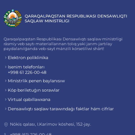
QARAQALPAQSTAN RESPUBLIKASI DENSAWLIQTI
SAQLAW MINISTRLIGI
Qaraqalpaqstan Respublikası Densawlıqtı saqlaw ministrligi
rásmiy veb saytı materiallarınan tolıq yaki jarım-jartılay
paydalanılǵanda veb-sayt mánzili kórsetiliwi shárt!
Elektron poliklinika
Isenim telefonları
+998 61 226-00-48
Ministrlik penen baylanısıw
Kóp beriletuǵın sorawlar
Virtual qabıllawxana
Densawlıqtı saqlaw tarawındaǵı faktlar hám cifrlar
Nókis qalası, I.Karimov kóshesi, 152-jay.
+998 (61) 226-00-48