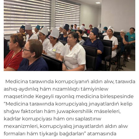
Medicina tarawında korrupciyanıń aldın alıw, tarawda
ashıq-aydınlıq hám nızamlılıqtı támiyinlew
maqsetinde Kegeyli rayonlıq medicina birlespesinde
“Medicina tarawında korrupciyalıq jınayatlardıń kelip
shıǵıw faktorları hám juwapkershilik máseleleri,
kadrlar korrupciyası hám onı saplastırıw
mexanizmleri, korrupciyalıq jınayatlardıń aldın alıw
formaları hám tiykarǵı baǵdarları” atamasında