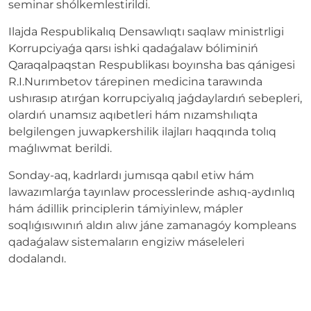
seminar shólkemlestirildi.
Ilajda Respublikalıq Densawlıqtı saqlaw ministrligi
Korrupciyaǵa qarsı ishki qadaǵalaw bóliminiń
Qaraqalpaqstan Respublikası boyınsha bas qánigesi
R.I.Nurımbetov tárepinen medicina tarawında
ushırasıp atırǵan korrupciyalıq jaǵdaylardıń sebepleri,
olardıń unamsız aqıbetleri hám nızamshılıqta
belgilengen juwapkershilik ilajları haqqında tolıq
maǵlıwmat berildi.
Sonday-aq, kadrlardı jumısqa qabıl etiw hám
lawazımlarǵa tayınlaw processlerinde ashıq-aydınlıq
hám ádillik principlerin támiyinlew, mápler
soqlıǵısıwınıń aldın alıw jáne zamanagóy kompleans
qadaǵalaw sistemaların engiziw máseleleri
dodalandı.