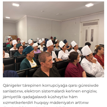
Qánigeler tárepinen korrupciyaǵa qarsı gúresiwde
sanlastırıw, elektron sistemalardı keńnen engiziw,
jámiyetlik qadaǵalawdı kúsheytiw hám
xızmetkerlerdiń huqıqıy mádeniyatın arttırıw