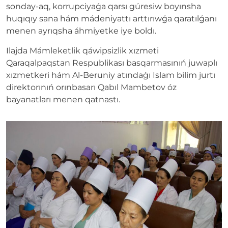
sonday-aq, korrupciyaǵa qarsı gúresiw boyınsha
huqıqıy sana hám mádeniyattı arttırıwǵa qaratılǵanı
menen ayrıqsha áhmiyetke iye boldı.
Ilajda Mámleketlik qáwipsizlik xızmeti
Qaraqalpaqstan Respublikası basqarmasınıń juwaplı
xızmetkeri hám Al-Beruniy atındaǵı Islam bilim jurtı
direktorınıń orınbasarı Qabıl Mambetov óz
bayanatları menen qatnastı.