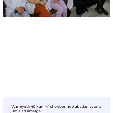
“Áhmiyetli 40 kúnlik” sheńberinde abadanlastırıw
jumısları ámelge...