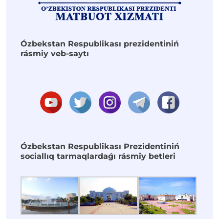
Ózbekstan Respublikası prezidentiniń
rásmiy veb-saytı
Ózbekstan Respublikası Prezidentiniń
sociallıq tarmaqlardaǵı rásmiy betleri