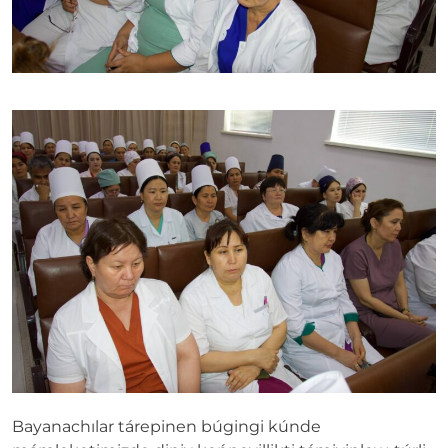
Bayanachılar tárepinen búgingi kúnde