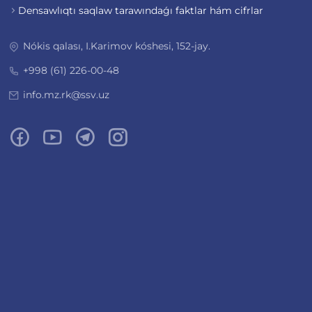
Densawlıqtı saqlaw tarawındaǵı faktlar hám cifrlar
Nókis qalası, I.Karimov kóshesi, 152-jay.
+998 (61) 226-00-48
info.mz.rk@ssv.uz