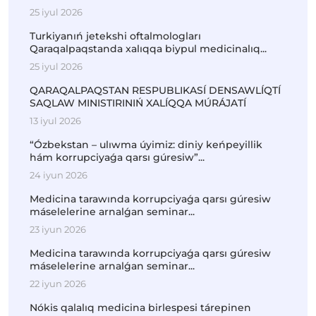
25 iyul 2026
Turkiyanıń jetekshi oftalmologları
Qaraqalpaqstanda xalıqqa biypul medicinalıq...
25 iyul 2026
QARAQALPAQSTAN RESPUBLIKASÍ DENSAWLÍQTÍ
SAQLAW MINISTIRINIŃ XALÍQQA MÚRÁJATÍ
13 iyul 2026
“Ózbekstan – ulıwma úyimiz: diniy keńpeyillik
hám korrupciyaǵa qarsı gúresiw”...
24 iyun 2026
Medicina tarawında korrupciyaǵa qarsı gúresiw
máselelerine arnalǵan seminar...
23 iyun 2026
Medicina tarawında korrupciyaǵa qarsı gúresiw
máselelerine arnalǵan seminar...
22 iyun 2026
Nókis qalalıq medicina birlespesi tárepinen