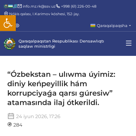
info.mz.rk@ssv.uz
+998 (61) 226-00-48
Nókis qalası, I.Karimov kóshesi, 152-jay.
Open toolbar
Qaraqalpaqsha
Qaraqalpaqstan Respublikası Densawlıqtı
saqlaw ministrligi
“Ózbekstan – ulıwma úyimiz:
diniy keńpeyillik hám
korrupciyaǵa qarsı gúresiw”
atamasında ilaj ótkerildi.
24 iyun 2026, 17:26
284