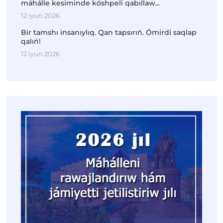
máhálle kesiminde kóshpeli qabıllaw...
12 iyun 2026
Bir tamshı insanıylıq. Qan tapsırıń. Ómirdi saqlap
qalıń!
12 iyun 2026