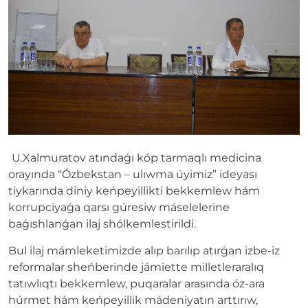
U.Xalmuratov atındaǵı kóp tarmaqlı medicina
orayında “Ózbekstan – ulıwma úyimiz” ideyası
tiykarında diniy keńpeyillikti bekkemlew hám
korrupciyaǵa qarsı gúresiw máselelerine
baǵıshlanǵan ilaj shólkemlestirildi.
Bul ilaj mámleketimizde alıp barılıp atırǵan izbe-iz
reformalar sheńberinde jámiette milletleraralıq
tatıwlıqtı bekkemlew, puqaralar arasında óz-ara
húrmet hám keńpeyillik mádeniyatın arttırıw,