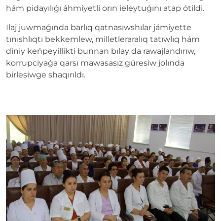
hám pidayılıǵı áhmiyetli orın ieleytuǵını atap ótildi.
Ilaj juwmaǵında barlıq qatnasıwshılar jámiyette
tınıshlıqtı bekkemlew, milletleraralıq tatıwlıq hám
diniy keńpeyillikti bunnan bılay da rawajlandırıw,
korrupciyaǵa qarsı mawasasız gúresiw jolında
birlesiwge shaqırıldı.