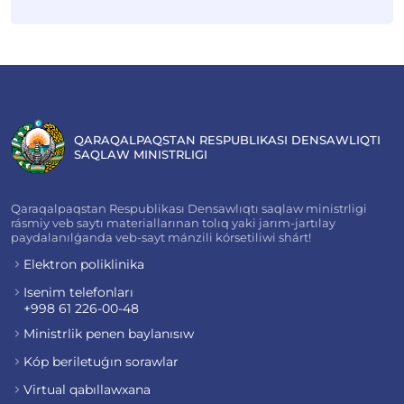
QARAQALPAQSTAN RESPUBLIKASI DENSAWLIQTI
SAQLAW MINISTRLIGI
Qaraqalpaqstan Respublikası Densawlıqtı saqlaw ministrligi
rásmiy veb saytı materiallarınan tolıq yaki jarım-jartılay
paydalanılǵanda veb-sayt mánzili kórsetiliwi shárt!
Elektron poliklinika
Isenim telefonları
+998 61 226-00-48
Ministrlik penen baylanısıw
Kóp beriletuǵın sorawlar
Virtual qabıllawxana