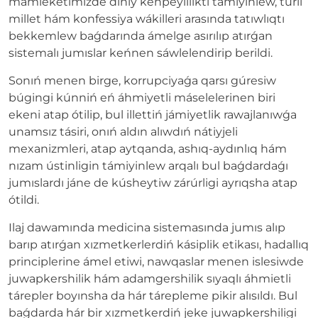
mámleketimizde diniy keńpeyillikti támiyinlew, túrli
millet hám konfessiya wákilleri arasında tatıwlıqtı
bekkemlew baǵdarında ámelge asırılıp atırǵan
sistemalı jumıslar keńnen sáwlelendirip berildi.
Sonıń menen birge, korrupciyaǵa qarsı gúresiw
búgingi kúnniń eń áhmiyetli máselelerinen biri
ekeni atap ótilip, bul illettiń jámiyetlik rawajlanıwǵa
unamsız tásiri, onıń aldın alıwdıń nátiyjeli
mexanizmleri, atap aytqanda, ashıq-aydınlıq hám
nızam ústinligin támiyinlew arqalı bul baǵdardaǵı
jumıslardı jáne de kúsheytiw zárúrligi ayrıqsha atap
ótildi.
Ilaj dawamında medicina sistemasında jumıs alıp
barıp atırǵan xızmetkerlerdiń kásiplik etikası, hadallıq
principlerine ámel etiwi, nawqaslar menen islesiwde
juwapkershilik hám adamgershilik sıyaqlı áhmietli
tárepler boyınsha da hár tárepleme pikir alısıldı. Bul
baǵdarda hár bir xızmetkerdiń jeke juwapkershiligi