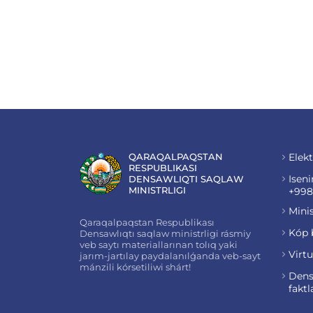
QARAQALPAQSTAN
Elekt
RESPUBLIKASI
Iseni
DENSAWLIQTI SAQLAW
MINISTRLIGI
+998
Minis
Qaraqalpaqstan Respublikası
Kóp 
Densawlıqtı saqlaw ministrligi rásmiy
veb saytı materiallarınan tolıq yaki
Virt
jarım-jartılay paydalanılǵanda veb-sayt
mánzili kórsetiliwi shárt!
Dens
faktl