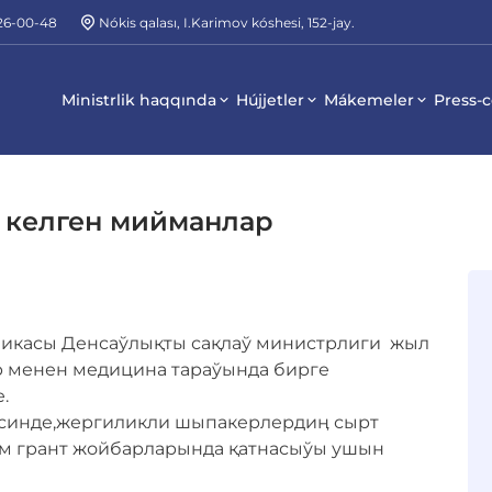
226-00-48
Nókis qalası, I.Karimov kóshesi, 152-jay.
Ministrlik haqqında
Hújjetler
Mákemeler
Press-c
 келген мийманлар
ликасы Денсаўлықты сақлаў министрлиги жыл
р менен медицина тараўында бирге
.
есинде,жергиликли шыпакерлердиӊ сырт
м грант жойбарларында қатнасыўы ушын