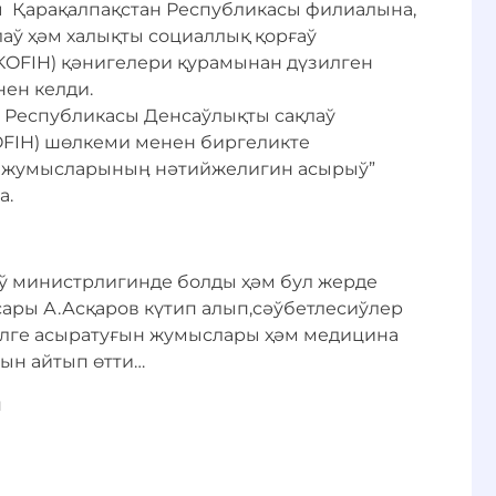
 Қарақалпақстан Республикасы филиалына,
аў ҳәм халықты социаллық қорғаў
OFIH) қәнигелери қурамынан дүзилген
нен келди.
 Республикасы Денсаўлықты сақлаў
OFIH) шөлкеми менен биргеликте
м жумысларыныӊ нәтийжелигин асырыў”
а.
ў министрлигинде болды ҳәм бул жерде
ры А.Асқаров күтип алып,сәўбетлесиўлер
лге асыратуғын жумыслары ҳәм медицина
ын айтып өтти…
и