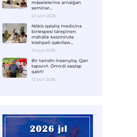
máselelerine arnalǵan
seminar...
22 iyun 2026
Nókis qalalıq medicina
birlespesi tárepinen
máhálle kesiminde
kóshpeli qabıllaw...
12 iyun 2026
Bir tamshı insanıylıq. Qan
tapsırıń. Ómirdi saqlap
qalıń!
12 iyun 2026