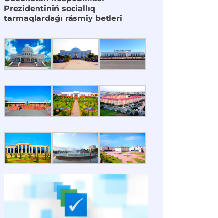
Prezidentiniń sociallıq
tarmaqlardaǵı rásmiy betleri