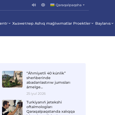
Qaraqalpaqsha
entr
Хызметлер
Ashıq maǵlıwmatlar
Proektler
Baylanıs
“Áhmiyetli 40 kúnlik”
sheńberinde
abadanlastırıw jumısları
ámelge...
25 iyul 2026
Turkiyanıń jetekshi
oftalmologları
Qaraqalpaqstanda xalıqqa