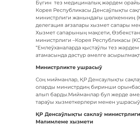
Бүгин тез медициналық жәрдем орайы
Корея Республикасы Денсаўлықты сақл
министрлиги жанындағы шөлкемниӊ (K
делегация ағзалары хызмет сапары ме
Хызмет сапарыныӊ мақсети, Өзбекстан
министрлиги –Корея Республикасы (K
“Емлеўханаларда қыстаўлы тез жәрде
атамасында дәстүр әмелге асырылмақт
Министрликте ушрасыў
Соӊ мийманлар, ҚР Денсаулықты сақла
оларды министрдиӊ биринши орынбаса
алып барды.Мийманлар бул жерде әме
тараўы хызметкерлери менен ушрасыў
ҚР Денсаўлықты саклаў министрлиг
Мәлимлеме хызмети