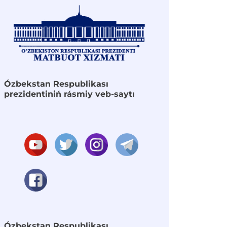
Ózbekstan Respublikası
prezidentiniń rásmiy veb-saytı
Ózbekstan Respublikası