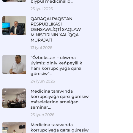
biypul medicinalıq...
25 iyul 2026
QARAQALPAQSTAN
RESPUBLIKASÍ
DENSAWLÍQTÍ SAQLAW
MINISTIRINIŃ XALÍQQA
MÚRÁJATÍ
13 iyul 2026
“Ózbekstan – ulıwma
úyimiz: diniy keńpeyillik
hám korrupciyaǵa qarsı
gúresiw”...
24 iyun 2026
Medicina tarawında
korrupciyaǵa qarsı gúresiw
máselelerine arnalǵan
seminar...
23 iyun 2026
Medicina tarawında
korrupciyaǵa qarsı gúresiw