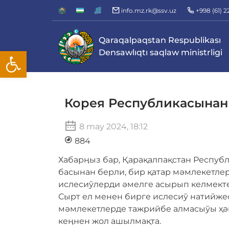
info.mz.rk@ssv.uz
+998 (61) 
Qaraqalpaqstan Respublikası
Open toolbar
Densawlıqtı saqlaw ministrligi
Корея Республикасынан
8 may 2024, 18:12
884
Хабарӊыз бар, Қарақалпақстан Респуб
басынан берли, бир қатар мәмлекетле
ислесиўлерди әмелге асырып келмекте
Сырт ел менен бирге ислесиў натийж
мәмлекетлерде тажрийбе алмасыўы ҳә
кеӊнен жол ашылмақта.