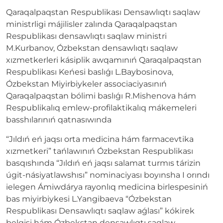
Qaraqalpaqstan Respublikası Densawlıqtı saqlaw
ministrligi májilisler zalında Qaraqalpaqstan
Respublikası densawlıqtı saqlaw ministri
M.Kurbanov, Ózbekstan densawlıqtı saqlaw
xızmetkerleri kásiplik awqamınıń Qaraqalpaqstan
Respublikası Keńesi baslıǵı L.Baybosinova,
Ózbekstan Miyirbiykeler associaciyasınıń
Qaraqalpaqstan bólimi baslıǵı R.Mishenova hám
Respublikalıq emlew-profilaktikalıq mákemeleri
basshılarınıń qatnasıwında
“Jıldıń eń jaqsı orta medicina hám farmacevtika
xızmetkeri” tańlawınıń Ózbekstan Respublikası
basqıshında “Jıldıń eń jaqsı salamat turmıs tárizin
úgit-násiyatlawshısı” nominaciyası boyınsha I orındı
ielegen Ámiwdárya rayonlıq medicina birlespesiniń
bas miyirbiykesi L.Yаngibaeva “Ózbekstan
Respublikası Densawlıqtı saqlaw aǵlası” kókirek
belgisi hám Ózbekstan densawlıqtı saqlaw