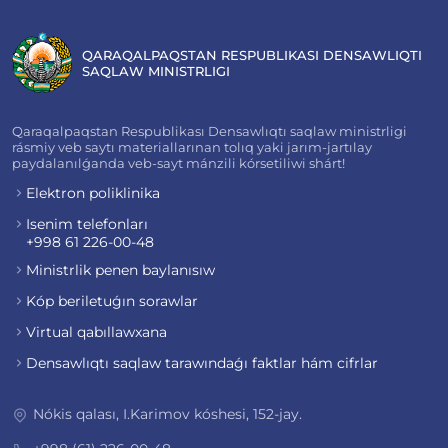
QARAQALPAQSTAN RESPUBLIKASI DENSAWLIQTI
SAQLAW MINISTRLIGI
Qaraqalpaqstan Respublikası Densawlıqtı saqlaw ministrligi
rásmiy veb saytı materiallarınan tolıq yaki jarım-jartılay
paydalanılǵanda veb-sayt mánzili kórsetiliwi shárt!
Elektron poliklinika
Isenim telefonları
+998 61 226-00-48
Ministrlik penen baylanısıw
Kóp beriletuǵın sorawlar
Virtual qabıllawxana
Densawlıqtı saqlaw tarawındaǵı faktlar hám cifrlar
Nókis qalası, I.Karimov kóshesi, 152-jay.