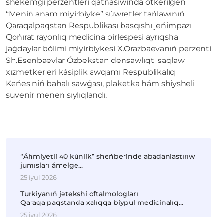
shekemgi perzentleri qatnasıwında ótkerilgen
“Meniń anam miyirbiyke” súwretler tańlawınıń
Qaraqalpaqstan Respublikası basqıshı jeńimpazı
Qońırat rayonlıq medicina birlespesi ayrıqsha
jaǵdaylar bólimi miyirbiykesi X.Orazbaevanıń perzenti
Sh.Esenbaevlar Ózbekstan densawlıqtı saqlaw
xızmetkerleri kásiplik awqamı Respublikalıq
Keńesiniń bahalı sawǵası, plaketka hám shiysheli
suvenir menen sıylıqlandı.
“Áhmiyetli 40 kúnlik” sheńberinde abadanlastırıw
jumısları ámelge...
25 iyul 2026
Turkiyanıń jetekshi oftalmologları
Qaraqalpaqstanda xalıqqa biypul medicinalıq...
25 iyul 2026