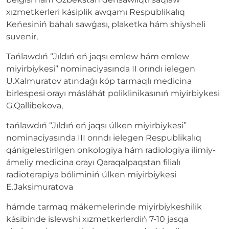
xızmetkerleri kásiplik awqamı Respublikalıq
Keńesiniń bahalı sawǵası, plaketka hám shiysheli
suvenir,
Tańlawdıń “Jıldıń eń jaqsı emlew hám emlew
miyirbiykesi” nominaciyasında II orındı ielegen
U.Xalmuratov atındaǵı kóp tarmaqlı medicina
birlespesi orayı másláhát poliklinikasınıń miyirbiykesi
G.Qallibekova,
tańlawdıń “Jıldıń eń jaqsı úlken miyirbiykesi”
nominaciyasında III orındı ielegen Respublikalıq
qánigelestirilgen onkologiya hám radiologiya ilimiy-
ámeliy medicina orayı Qaraqalpaqstan filialı
radioterapiya bóliminiń úlken miyirbiykesi
E.Jaksimuratova
hámde tarmaq mákemelerinde miyirbiykeshilik
kásibinde islewshi xızmetkerlerdiń 7-10 jasqa