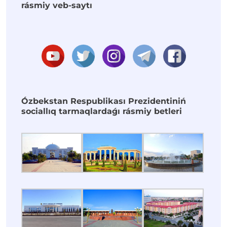
rásmiy veb-saytı
Ózbekstan Respublikası Prezidentiniń
sociallıq tarmaqlardaǵı rásmiy betleri