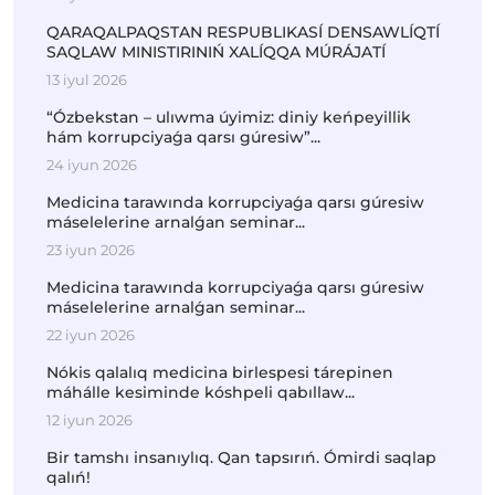
QARAQALPAQSTAN RESPUBLIKASÍ DENSAWLÍQTÍ
SAQLAW MINISTIRINIŃ XALÍQQA MÚRÁJATÍ
13 iyul 2026
“Ózbekstan – ulıwma úyimiz: diniy keńpeyillik
hám korrupciyaǵa qarsı gúresiw”...
24 iyun 2026
Medicina tarawında korrupciyaǵa qarsı gúresiw
máselelerine arnalǵan seminar...
23 iyun 2026
Medicina tarawında korrupciyaǵa qarsı gúresiw
máselelerine arnalǵan seminar...
22 iyun 2026
Nókis qalalıq medicina birlespesi tárepinen
máhálle kesiminde kóshpeli qabıllaw...
12 iyun 2026
Bir tamshı insanıylıq. Qan tapsırıń. Ómirdi saqlap
qalıń!