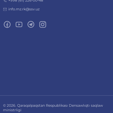
+998 (61) 226-00-48
info.mz.rk@ssv.uz
© 2026. Qaraqalpaqstan Respublikası Densawlıqtı saqlaw
ministrligi