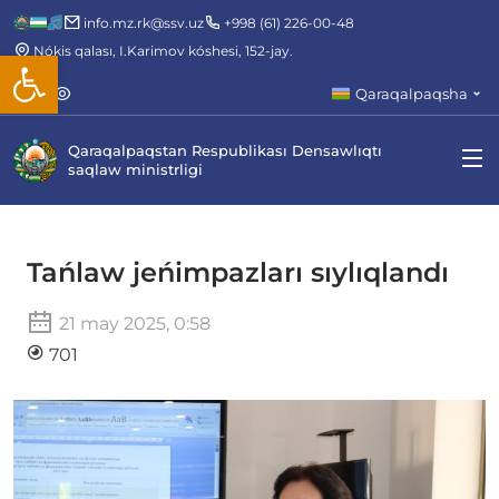
info.mz.rk@ssv.uz
+998 (61) 226-00-48
Nókis qalası, I.Karimov kóshesi, 152-jay.
Open toolbar
Qaraqalpaqsha
Qaraqalpaqstan Respublikası Densawlıqtı
saqlaw ministrligi
Tańlaw jeńimpazları sıylıqlandı
21 may 2025, 0:58
701