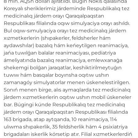
8 mln. AQSh dolları ajıratıldı. Búgin Nókis qalasında
Koreyalı sheriklerimiz járdeminde Respublikalıq tez
medicinalıq járdem orayı Qaraqalpaqstan
Respublikası filialında oqıw simulyaсiya orayı ashıldı.
Bul oqıw-sımulyaсiya orayı tez medicinalıq járdem
xızmetkerlerin (shıpakerler, feldsherler hám
aydawshılar) bazalıq hám keńeytilgen reanimaciya,
jańa tuwılǵan balalar reanimaciyası, pediatriya
ámeliyatında bazalıq reanimaciya, emlewxanaǵa
shekemgi bolǵan jaraqatlar, keshiktirilmeytuǵın
tuwıw hám basqalar boyınsha oqıtıw ushın
zamanagóy simulyatorlar menen úskenelestirilgen.
Sonıń menen birge, alıs aymaqlarda tez medicinalıq
járdem xızmetkerlerin oqıtıw ushın mobil úskeneler
bar. Búgingi kúnde Respublikalıq tez medicinalıq
járdem orayı Qaraqalpaqstan Respublikası filialında
163 brigada, atap aytqanda, 10 reanimaciya, 114
ulıwma shıpakerlik, 35 feldsherlik hám 4 psixiatriya
brigadaları iskerlik kórsetip atır. Filial xızmetkerlerdiń