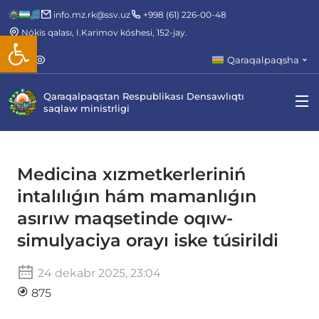
info.mz.rk@ssv.uz
+998 (61) 226-00-48
Nókis qalası, I.Karimov kóshesi, 152-jay.
Open toolbar
Qaraqalpaqsha
Qaraqalpaqstan Respublikası Densawlıqtı
saqlaw ministrligi
Medicina xızmetkerleriniń
intalılıǵın hám mamanlıǵın
asırıw maqsetinde oqıw-
simulyaciya orayı iske túsirildi
24 dekabr 2025, 23:04
875