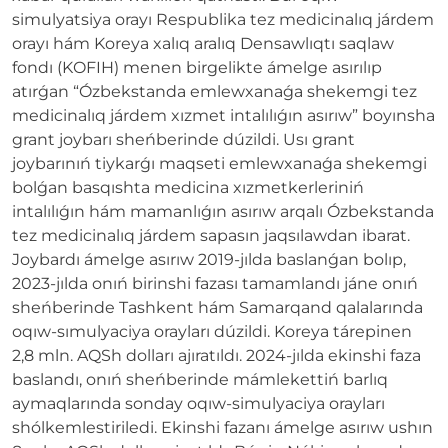
simulyatsiya orayı Respublika tez medicinalıq járdem
orayı hám Koreya xalıq aralıq Densawlıqtı saqlaw
fondı (KOFIH) menen birgelikte ámelge asırılıp
atırǵan “Ózbekstanda emlewxanaǵa shekemgi tez
medicinalıq járdem xızmet intalılıǵın asırıw” boyınsha
grant joybarı sheńberinde dúzildi. Usı grant
joybarınıń tiykarǵı maqseti emlewxanaǵa shekemgi
bolǵan basqıshta medicina xızmetkerleriniń
intalılıǵın hám mamanlıǵın asırıw arqalı Ózbekstanda
tez medicinalıq járdem sapasın jaqsılawdan ibarat.
Joybardı ámelge asırıw 2019-jılda baslanǵan bolıp,
2023-jılda onıń birinshi fazası tamamlandı jáne onıń
sheńberinde Tashkent hám Samarqand qalalarında
oqıw-sımulyaciya orayları dúzildi. Koreya tárepinen
2,8 mln. AQSh dolları ajıratıldı. 2024-jılda ekinshi faza
baslandı, onıń sheńberinde mámlekettiń barlıq
aymaqlarında sonday oqıw-simulyaciya orayları
shólkemlestiriledi. Ekinshi fazanı ámelge asırıw ushın