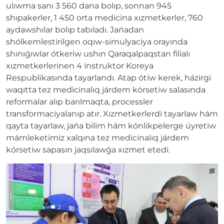
ulıwma sanı 3 560 dana bolıp, sonnan 945
shıpakerler, 1 450 orta medicina xızmetkerler, 760
aydawshılar bolıp tabıladı. Jańadan
shólkemlestirilgen oqıw-simulyaciya orayında
shınıǵıwlar ótkeriw ushın Qaraqalpaqstan filialı
xızmetkerlerinen 4 instruktor Koreya
Respublikasında tayarlandı. Atap ótiw kerek, házirgi
waqıtta tez medicinalıq járdem kórsetiw salasında
reformalar alıp barılmaqta, processler
transformaciyalanıp atır. Xızmetkerlerdi tayarlaw hám
qayta tayarlaw, jańa bilim hám kónlikpelerge úyretiw
mámleketimiz xalqına tez medicinalıq járdem
kórsetiw sapasın jaqsılawǵa xızmet etedi.