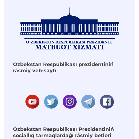
Ózbekstan Respublikası prezidentiniń
rásmiy veb-saytı
Ózbekstan Respublikası Prezidentiniń
sociallıq tarmaqlardaǵı rásmiy betleri