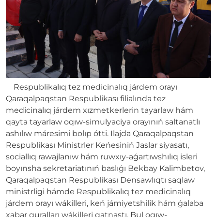
Respublikalıq tez medicinalıq járdem orayı
Qaraqalpaqstan Respublikası filialında tez
medicinalıq járdem xızmetkerlerin tayarlaw hám
qayta tayarlaw oqıw-simulyaciya orayınıń saltanatlı
ashılıw máresimi bolıp ótti. Ilajda Qaraqalpaqstan
Respublikası Ministrler Keńesiniń Jaslar siyasatı,
sociallıq rawajlanıw hám ruwxıy-aǵartıwshılıq isleri
boyınsha sekretariatınıń baslıǵı Bekbay Kalimbetov,
Qaraqalpaqstan Respublikası Densawlıqtı saqlaw
ministrligi hámde Respublikalıq tez medicinalıq
járdem orayı wákilleri, keń jámiyetshilik hám ǵalaba
xabar quralları wákilleri qatnastı. Bul oqıw-