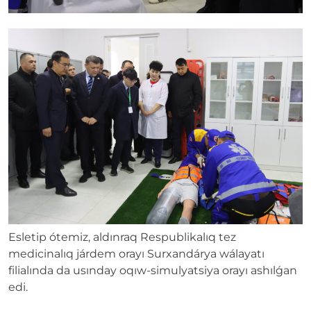
Esletip ótemiz, aldınraq Respublikalıq tez
medicinalıq járdem orayı Surxandárya wálayatı
filialında da usınday oqıw-simulyatsiya orayı ashılǵan
edi.