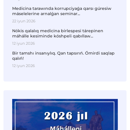
Medicina tarawında korrupciyaǵa qarsı gúresiw
máselelerine arnalǵan seminar...
22 iyun 2026
Nókis qalalıq medicina birlespesi tárepinen
máhálle kesiminde kóshpeli qabıllaw...
12 iyun 2026
Bir tamshı insanıylıq. Qan tapsırıń. Ómirdi saqlap
qalıń!
12 iyun 2026