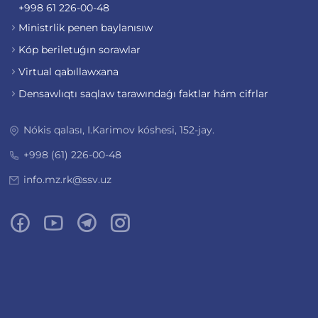
+998 61 226-00-48
Ministrlik penen baylanısıw
Kóp beriletuǵın sorawlar
Virtual qabıllawxana
Densawlıqtı saqlaw tarawındaǵı faktlar hám cifrlar
Nókis qalası, I.Karimov kóshesi, 152-jay.
+998 (61) 226-00-48
info.mz.rk@ssv.uz