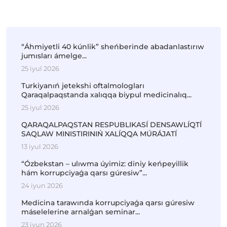
“Áhmiyetli 40 kúnlik” sheńberinde abadanlastırıw
jumısları ámelge...
25 iyul 2026
Turkiyanıń jetekshi oftalmologları
Qaraqalpaqstanda xalıqqa biypul medicinalıq...
25 iyul 2026
QARAQALPAQSTAN RESPUBLIKASÍ DENSAWLÍQTÍ
SAQLAW MINISTIRINIŃ XALÍQQA MÚRÁJATÍ
13 iyul 2026
“Ózbekstan – ulıwma úyimiz: diniy keńpeyillik
hám korrupciyaǵa qarsı gúresiw”...
24 iyun 2026
Medicina tarawında korrupciyaǵa qarsı gúresiw
máselelerine arnalǵan seminar...
23 iyun 2026