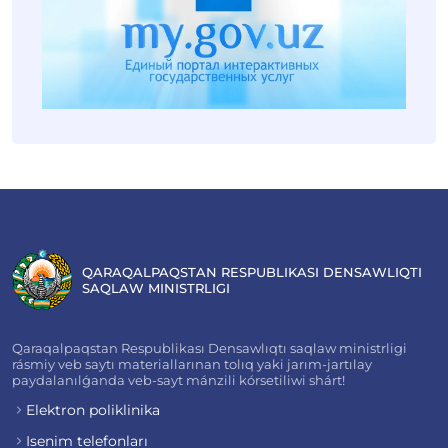
QARAQALPAQSTAN RESPUBLIKASI DENSAWLIQTI
SAQLAW MINISTRLIGI
Qaraqalpaqstan Respublikası Densawlıqtı saqlaw ministrligi
rásmiy veb saytı materiallarınan tolıq yaki jarım-jartılay
paydalanılǵanda veb-sayt mánzili kórsetiliwi shárt!
Elektron poliklinika
Isenim telefonları