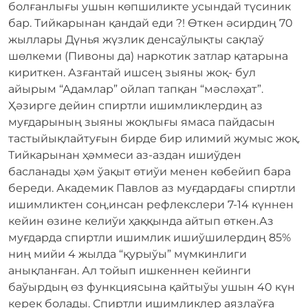
болғанлығы ушын көпшиликте усындай түсиник
бар. Тийкарынан қандай еди ?! Өткен әсирдиң 70
жыллары Дүнья жүзлик денсаўлықты сақлаў
шөлкеми (Пивоны да) наркотик затлар қатарына
кириткен. Азғантай ишсең зыяны жоқ- бул
айырым “Адамлар” ойлап тапқан “мәсләҳат”.
Ҳәзирге дейин спиртли ишимликлердиң аз
муғдарының зыяны жоқлығы ямаса пайдасын
тастыйықлайтуғын бирде бир илимий жумыс жоқ.
Тийкарынан ҳәммеси аз-аздан ишиўден
басланады ҳәм ўақыт өтиўи менен көбейип бара
береди. Академик Павлов аз муғдардағы спиртли
ишимликтен соң,инсан рефлекслери 7-14 күннен
кейин өзине келиўи ҳаққында айтып өткен.Аз
муғдарда спиртли ишимлик ишиўшилердиң 85%
ниң мийи 4 жылда “қурыўы” мүмкинлиги
анықланған. Ал тойып ишкеннен кейинги
баўырдың өз функциясына қайтыўы ушын 40 күн
керек болады. Спиртли ишимликлер аязлаўға