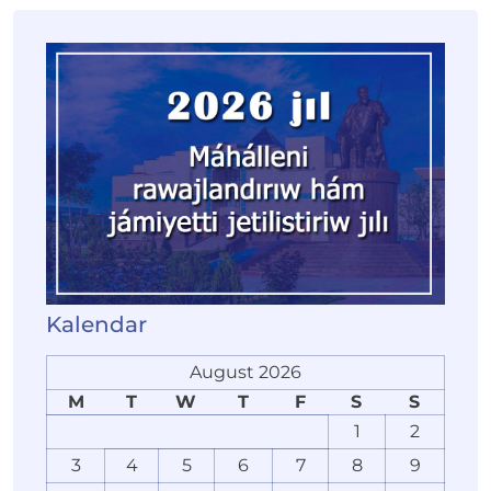
Kalendar
August 2026
M
T
W
T
F
S
S
1
2
3
4
5
6
7
8
9