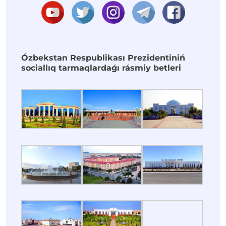
Ózbekstan Respublikası Prezidentiniń
sociallıq tarmaqlardaǵı rásmiy betleri