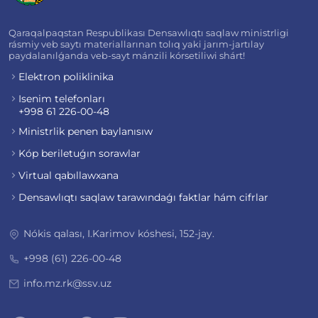
Qaraqalpaqstan Respublikası Densawlıqtı saqlaw ministrligi
rásmiy veb saytı materiallarınan tolıq yaki jarım-jartılay
paydalanılǵanda veb-sayt mánzili kórsetiliwi shárt!
Elektron poliklinika
Isenim telefonları
+998 61 226-00-48
Ministrlik penen baylanısıw
Kóp beriletuǵın sorawlar
Virtual qabıllawxana
Densawlıqtı saqlaw tarawındaǵı faktlar hám cifrlar
Nókis qalası, I.Karimov kóshesi, 152-jay.
+998 (61) 226-00-48
info.mz.rk@ssv.uz