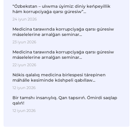
“Ózbekstan – ulıwma úyimiz: diniy keńpeyillik
hám korrupciyaǵa qarsı gúresiw”...
24 iyun 2026
Medicina tarawında korrupciyaǵa qarsı gúresiw
máselelerine arnalǵan seminar...
23 iyun 2026
Medicina tarawında korrupciyaǵa qarsı gúresiw
máselelerine arnalǵan seminar...
22 iyun 2026
Nókis qalalıq medicina birlespesi tárepinen
máhálle kesiminde kóshpeli qabıllaw...
12 iyun 2026
Bir tamshı insanıylıq. Qan tapsırıń. Ómirdi saqlap
qalıń!
12 iyun 2026