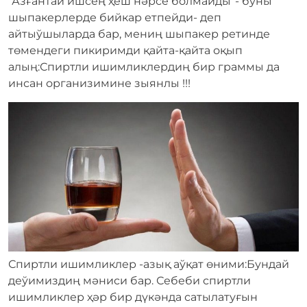
“Азғантай ишсең ҳеш нәрсе болмайды”- буны
шыпакерлерде бийкар етпейди- деп
айтыўшыларда бар, мениң шыпакер ретинде
төмендеги пикиримди қайта-қайта оқып
алың:Спиртли ишимликлердиң бир граммы да
инсан организимине зыянлы !!!
Спиртли ишимликлер -азық аўқат өними:Бундай
деўимиздиң мәниси бар. Себеби спиртли
ишимликлер ҳәр бир дүкәнда сатылатуғын