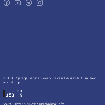
© 2026. Qaraqalpaqstan Respublikası Densawlıqtı saqlaw
ministrligi
Sayttı islep shıǵıwshı: Karakalpak Info