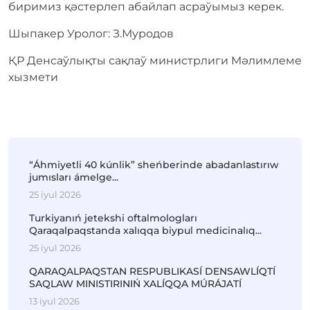
биримиз қәстерлеп абайлап асраўымыз керек.
Шыпакер Уролог: З.Муродов
ҚР Денсаўлықты сақлаў министрлиги Мәлимлеме
хызмети
“Áhmiyetli 40 kúnlik” sheńberinde abadanlastırıw
jumısları ámelge...
25 iyul 2026
Turkiyanıń jetekshi oftalmologları
Qaraqalpaqstanda xalıqqa biypul medicinalıq...
25 iyul 2026
QARAQALPAQSTAN RESPUBLIKASÍ DENSAWLÍQTÍ
SAQLAW MINISTIRINIŃ XALÍQQA MÚRÁJATÍ
13 iyul 2026