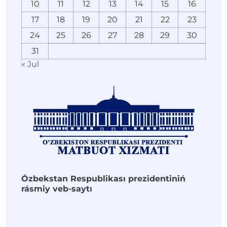
10
11
12
13
14
15
16
17
18
19
20
21
22
23
24
25
26
27
28
29
30
31
« Jul
Ózbekstan Respublikası prezidentiniń
rásmiy veb-saytı