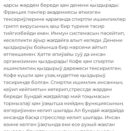
қарсы жәрдем береди ҳәм денени қыздырады:
Франция пәнлер академиясы өткизген
тексериўлерине қарағанда спиртли ишимликлер
грипп вирусының ҳеш бир түрине тәсир
тийгизбейди екен. Иммун системасын пәсейтип,
кеселликти аўыр жағдайға алып келеди. Денени
қыздырыўы бойынша бир нәрсени айтып
өтпекшимен: Ҳәтте әпиўайы суў да инсан
организимин қыздырады! Кофе ҳәм спиртли
ишимликтиң қыздырыў дәрежеси тексирилген.
Кофе күшли ҳәм узақ мүдеттке қыздырыў
тәсиринде болған. Спиртли ишимлик инсанның
кеўил кейпиятын көтерип,стрессде жәрдем
береди: Бундай жағдайлар мий тоқымасын
тормызлаў ҳәм ўақытша мийдиң функциясының
өзгериўинен келип шығады.Ал бундай жағдайда
инсанда басқа стресслер келип шығады. Инсан
өзине келген ўақтында еки есе рухый жақтан