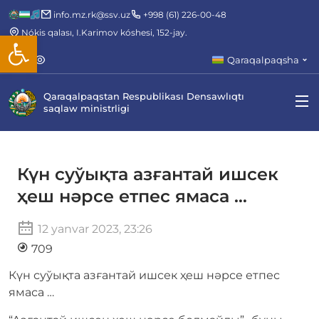
info.mz.rk@ssv.uz
+998 (61) 226-00-48
Nókis qalası, I.Karimov kóshesi, 152-jay.
Open toolbar
Qaraqalpaqsha
Qaraqalpaqstan Respublikası Densawlıqtı
saqlaw ministrligi
Күн суўықта азғантай ишсек
ҳеш нәрсе етпес ямаса …
12 yanvar 2023, 23:26
709
Күн суўықта азғантай ишсек ҳеш нәрсе етпес
ямаса …