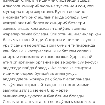
езиледи. Спиртли ишимлик иштейди ашады:
Алкоголь сиңириў жолына түскеннен соң, көп
муғдарда шире ажратады. Буның есесине
инсанда “өтирик” ашлық пайда болады. Бул
жағдай әдетий болса ас сиңириў безлери
зақымланады ҳәм асқазан дийўалларында
жаралар пайда болады. Спиртли ишимликлер қан
басымын пәсейтеди: Спиртли ишимлик жүрек
урыў санын көбейтеди ҳәм буның тийкарында
қан басымы көтериледи. Қымбат ҳәм сапалы
спиртли ишимликтин зыяны жоқ: Ҳәр қандай
етил спиртинен организмде зәҳәрли суў (уксус)
алдегиди пайда болады. Ал сапасыз спиртли
ишимликлерде бундай зыянлы уксус
алдегидлери жоқарырақ болып есапланады.
Улыўмаластырып айтсақ инсан организими
зыянлы затлар менен бир мәрте
зыянланса,наўқасланыўға бейим болады.
Сонлықтан алтынға тең денсаўлығымызды ҳәр