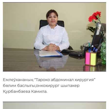
Емлеўхананың “Тароко абдоминал хирургия”
бөлим баслығы,онкохирург шыпакер
Қурбанбаева Камила.