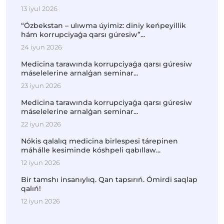
13 iyul 2026
“Ózbekstan – ulıwma úyimiz: diniy keńpeyillik
hám korrupciyaǵa qarsı gúresiw”...
24 iyun 2026
Medicina tarawında korrupciyaǵa qarsı gúresiw
máselelerine arnalǵan seminar...
23 iyun 2026
Medicina tarawında korrupciyaǵa qarsı gúresiw
máselelerine arnalǵan seminar...
22 iyun 2026
Nókis qalalıq medicina birlespesi tárepinen
máhálle kesiminde kóshpeli qabıllaw...
12 iyun 2026
Bir tamshı insanıylıq. Qan tapsırıń. Ómirdi saqlap
qalıń!
12 iyun 2026