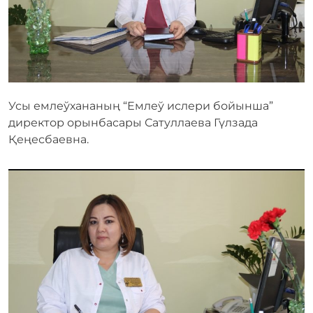
Усы емлеўхананың “Емлеў ислери бойынша”
директор орынбасары Сатуллаева Гүлзада
Қеңесбаевна.