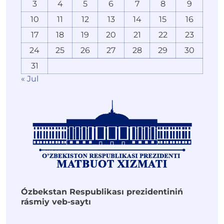
3
4
5
6
7
8
9
10
11
12
13
14
15
16
17
18
19
20
21
22
23
24
25
26
27
28
29
30
31
« Jul
Ózbekstan Respublikası prezidentiniń
rásmiy veb-saytı