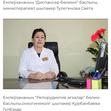
Емлеўхананың “Диспансер бөлими” баслығы,
химиотерапевт шыпакер Тулегенова Света
Емлеўхананың “Репорудиктив ағзалар” бөлим
баслығы,онкогинеколг шыпакер Қурбанбаева
Гүлбәҳар