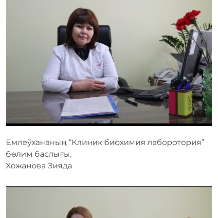
Емлеўхананың “Клиник биохимия лаборотория”
бөлим баслығы,
Хожанова Зияда