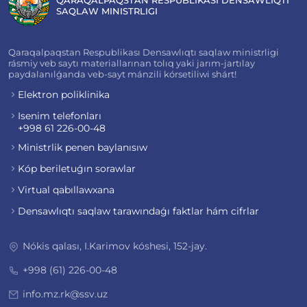
SAQLAW MINISTRLIGI
Qaraqalpaqstan Respublikası Densawlıqtı saqlaw ministrligi
rásmiy veb saytı materiallarınan tolıq yaki jarım-jartılay
paydalanılǵanda veb-sayt mánzili kórsetiliwi shárt!
Elektron poliklinika
Isenim telefonları
+998 61 226-00-48
Ministrlik penen baylanısıw
Kóp beriletuǵın sorawlar
Virtual qabıllawxana
Densawlıqtı saqlaw tarawındaǵı faktlar hám cifrlar
Nókis qalası, I.Karimov kóshesi, 152-jay.
+998 (61) 226-00-48
info.mz.rk@ssv.uz