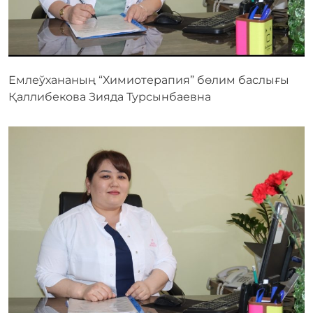
Емлеўхананың “Химиотерапия” бөлим баслығы
Қаллибекова Зияда Турсынбаевна