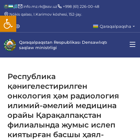
info.mz.rk@ssv.uz
+998 (61) 226-00-48
Nókis qalası, I.Karimov kóshesi, 152-jay.
Open toolbar
Qaraqalpaqsha
Qaraqalpaqstan Respublikası Densawlıqtı
saqlaw ministrligi
Республика
қәнигелестирилген
онкология ҳәм радиология
илимий-әмелий медицина
орайы Қарақалпақстан
филиалында жумыс ислеп
киятырған басшы ҳаял-