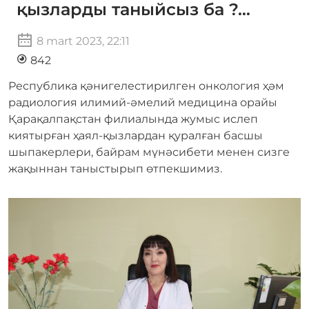
қызларды таныйсыз ба ?…
8 mart 2023, 22:11
842
Республика қәнигелестирилген онкология ҳәм
радиология илимий-әмелий медицина орайы
Қарақалпақстан филиалында жумыс ислеп
киятырған ҳаял-қызлардан қуралған басшы
шыпакерлери, байрам мүнәсибети менен сизге
жақыннан таныстырып өтпекшимиз.