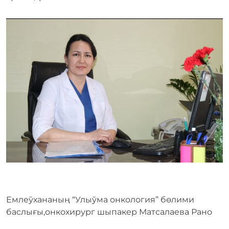
Емлеўхананың “Улыўма онкология” бөлими
баслығы,онкохирург шыпакер Матсалаева Рано