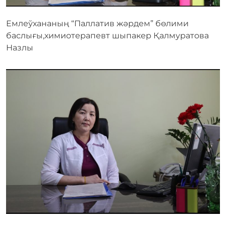
Емлеўхананың “Паллатив жәрдем” бөлими
баслығы,химиотерапевт шыпакер Қалмуратова
Назлы