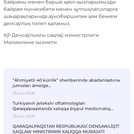
байрамы менен бәрше ҳаял-қызларымызды
байрам мүнәсибети менен қутлықлап,оларға
шаңарақларында аўызбиршилик ҳәм беккем
денсаўлық тилеп қаламыз.
ҚР Денсаўлықты сақлаў министрлиги
Мәлимлеме хызмети
“Áhmiyetli 40 kúnlik” sheńberinde abadanlastırıw
jumısları ámelge...
25 iyul 2026
Turkiyanıń jetekshi oftalmologları
Qaraqalpaqstanda xalıqqa biypul medicinalıq...
25 iyul 2026
QARAQALPAQSTAN RESPUBLIKASÍ DENSAWLÍQTÍ
SAQLAW MINISTIRINIŃ XALÍQQA MÚRÁJATÍ