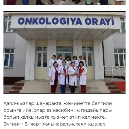
Ҳаял-кызлар шаңарақта, жәмийетте белгили
орынға ийе, олар өз касибиниң пидайылары
болып халқымызға хызмет етип келмекте.
Бүгинги 8-март Халықаралық ҳаял-қызлар