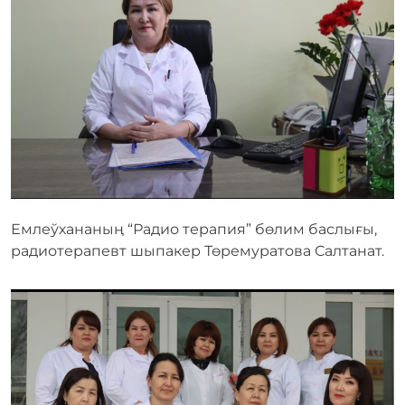
Емлеўхананың “Радио терапия” бөлим баслығы,
радиотерапевт шыпакер Төремуратова Салтанат.