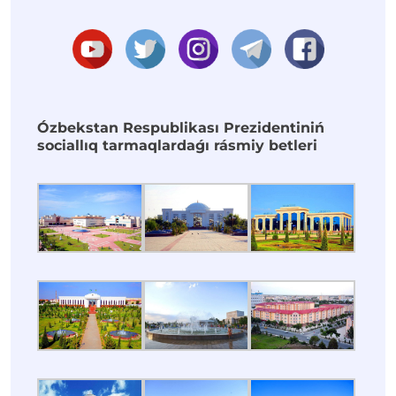
Ózbekstan Respublikası Prezidentiniń
sociallıq tarmaqlardaǵı rásmiy betleri